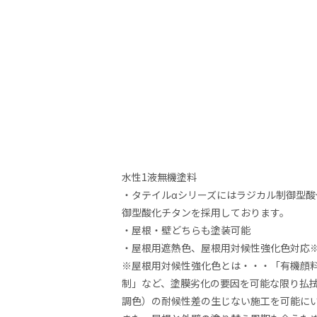
水性1液無機塗料
・タテイルαシリーズにはラジカル制御型酸
御型酸化チタンを採用しております。
・屋根・壁どちらも塗装可能
・屋根用遮熱色、屋根用対候性強化色対応
※屋根用対候性強化色とは・・・「有機顔料
制」など、塗膜劣化の要因を可能な限り払
調色）の耐候性差の生じない施工を可能に